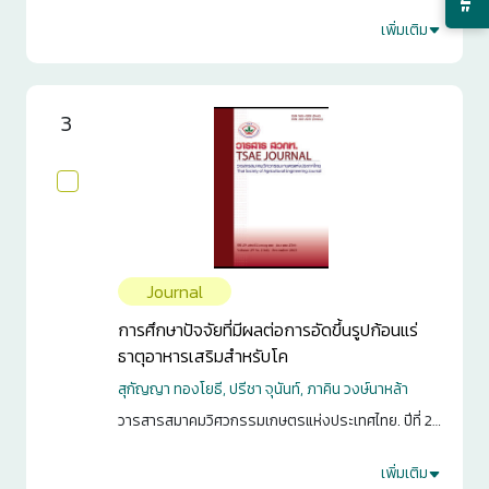
กลุ่มศูนย์วิจัยข้าวภาคเหนือตอนบน และกลุ่มศูนย์วิจัย
ข้าวภาคเหนือตอนล่าง ครั้งที่ 15. กรุงเทพฯ. 2568. หน้า
เพิ่มเติม
0
13-32
0
3
Journal
การศึกษาปัจจัยที่มีผลต่อการอัดขึ้นรูปก้อนแร่
ธาตุอาหารเสริมสำหรับโค
สุกัญญา ทองโยธี, ปรีชา จุนันท์, ภาคิน วงษ์นาหล้า
วารสารสมาคมวิศวกรรมเกษตรแห่งประเทศไทย. ปีที่ 29
ฉบับที่ 2 (ก.ค.-ธ.ค. 2566) หน้า 25-30
เพิ่มเติม
2