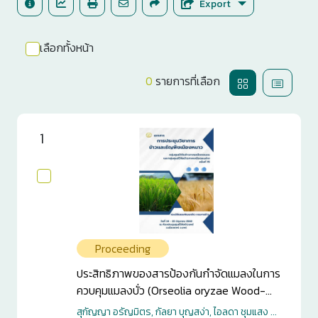
Export
เลือกทั้งหน้า
0
รายการที่เลือก
1
Proceeding
ประสิทธิภาพของสารป้องกันกำจัดแมลงในการ
ควบคุมแมลงบั่ว (Orseolia oryzae Wood-
Mason) ที่เริ่มมีความสำคัญในนาข้าว ภาคเหนือ
สุกัญญา อรัญมิตร, กัลยา บุญสง่า, ไอลดา ชุมแสง ...