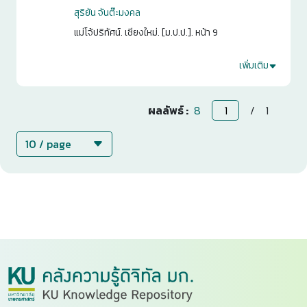
สุริยัน จันต๊ะมงคล
แม่โจ้ปริทัศน์. เชียงใหม่. [ม.ป.ป.]. หน้า 9
เพิ่มเติม
2
0
ผลลัพธ์ :
8
/
1