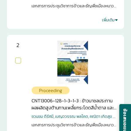
ตอนล่าง ภาคกลาง และภาคตะวันออก
เอกสารการประชุมวิชาการข้าวและธัญพืชเมืองหนาว
กลุ่มศูนย์วิจัยข้าวภาคเหนือตอนบน และกลุ่มศูนย์วิจัย
ข้าวภาคเหนือตอนล่าง ครั้งที่ 15. กรุงเทพฯ. 2568. หน้า
เพิ่มเติม
0
79-93
0
2
Proceeding
CNT13006-128-1-3-1-3 : ข้าวนาชลประทาน
ผลผลิตสูงต้านทานเพลี้ยกระโดดสีน้ำตาล และ
ข้อเสนอแนะ
โรคไหม้
ชวนชม ดีรัศมี, เบญจวรรณ พลโคต, คณิตา เกิดสุข ...
เอกสารการประชุมวิชาการข้าวและธัญพืชเมืองหนาว