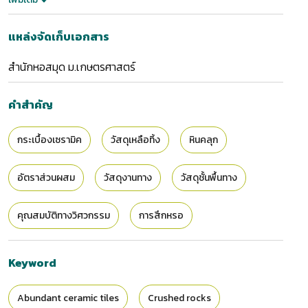
แหล่งจัดเก็บเอกสาร
สำนักหอสมุด ม.เกษตรศาสตร์
คำสำคัญ
กระเบื้องเซรามิค
วัสดุเหลือทิ้ง
หินคลุก
อัตราส่วนผสม
วัสดุงานทาง
วัสดุชั้นพื้นทาง
คุณสมบัติทางวิศวกรรม
การสึกหรอ
Keyword
Abundant ceramic tiles
Crushed rocks