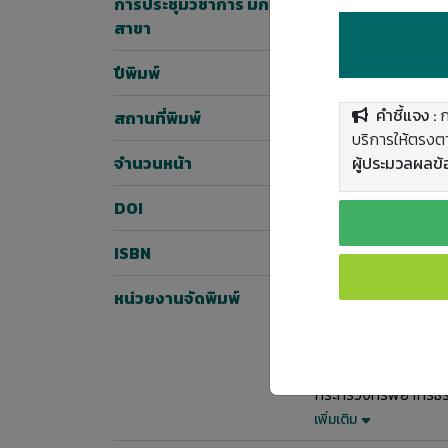
การประชุมวิชาการ มก.
11
สาขา
ปีพิมพ์
2565
คำชี้แจง :
ก
สถานที่พิมพ์
กรุงเทพฯ
บริการให้ตรงตา
ผู้ประมวลผลข้อ
จำนวนหน้า
674
DOI
10.14457/KU.res.20
ISBN
978-616-278-689
หน่วยงานจัดพิมพ์
มหาวิทยาลัยเกษตรศา
กระทรวงการอุดมศึกษ
กระทรวงเกษตรและส
กระทรวงศึกษาธิการ
กระทรวงทรัพยากรธรร
เพิ่มเติม