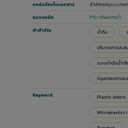
แหล่งจัดเก็บเอกสาร
สำนักหอสมุด ม.เกษต
หมวดหลัก
P10: ทรัพยากรน้ำ
คำสำคัญ
น้ำทิ้ง
ปริมาณการสะส
ระบบบำบัดน้ำเสี
กรุงเทพมหานคร
Keyword
Plastic debris
Microplastics 
Bangkok