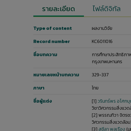
รายละเอียด
ไฟล์ดิจิทัล
Type of content
ผลงานวิจัย
Record number
KC6011016
ชื่อบทความ
การศึกษาประสิทธิภ
กรุงเทพมหานคร
หมายเลขหน้าบทความ
329-337
ภาษา
ไทย
ชื่อผู้แต่ง
[1]
วรินทร์พร อโศกบุ
วิชาวิศวกรรมสิ่งแวด
[2]
พรรณทิวา จิตรชว
วิศวกรรมสิ่งแวดล้อม
[3]
สุชีลา พลเรือง
(ม