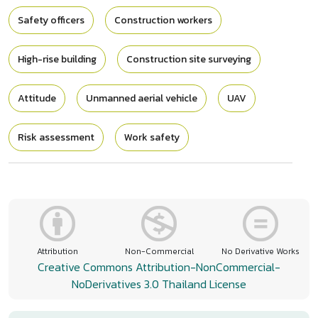
Safety officers
Construction workers
High-rise building
Construction site surveying
Attitude
Unmanned aerial vehicle
UAV
Risk assessment
Work safety
Attribution
Non-Commercial
No Derivative Works
Creative Commons Attribution-NonCommercial-
NoDerivatives 3.0 Thailand License