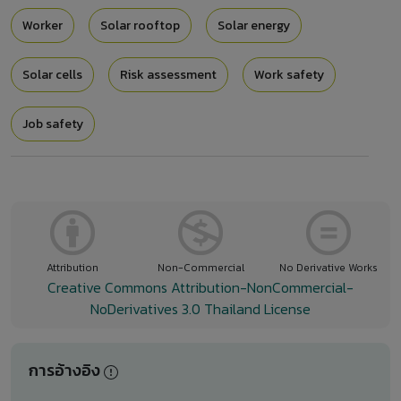
Worker
Solar rooftop
Solar energy
Solar cells
Risk assessment
Work safety
Job safety
Attribution
Non-Commercial
No Derivative Works
Creative Commons Attribution-NonCommercial-
NoDerivatives 3.0 Thailand License
การอ้างอิง