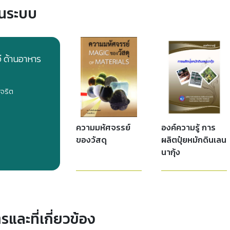
ในระบบ
ี ด้านอาหาร
ุจริต
ความมหัศจรรย์
องค์ความรู้ การ
ของวัสดุ
ผลิตปุ๋ยหมักดินเลน
นากุ้ง
ละที่เกี่ยวข้อง