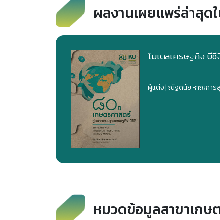
ผลงานเผยแพร่ล่าสุด
โมเดลเศรษฐกิจ บีซีจ
ผู้แต่ง
| ณัฐดนัย หาญการส
หมวดข้อมูลสาขาเกษตรแ