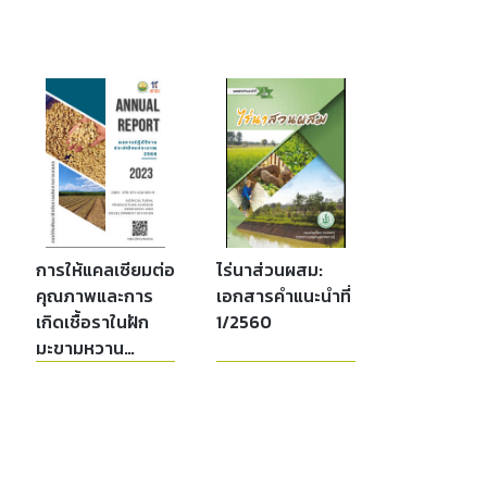
การให้แคลเซียมต่อ
ไร่นาส่วนผสม:
คุณภาพและการ
เอกสารคำแนะนำที่
เกิดเชื้อราในฝัก
1/2560
มะขามหวาน
เพชรบูรณ์