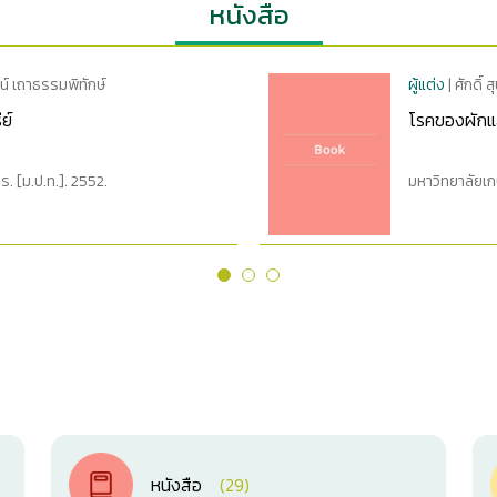
หนังสือ
ฒน์ เถาธรรมพิทักษ์
ผู้แต่ง
| ศักดิ์ 
ย์
โรคของผักแ
 [ม.ป.ท.]. 2552.
มหาวิทยาลัยเ
หนังสือ
(29)