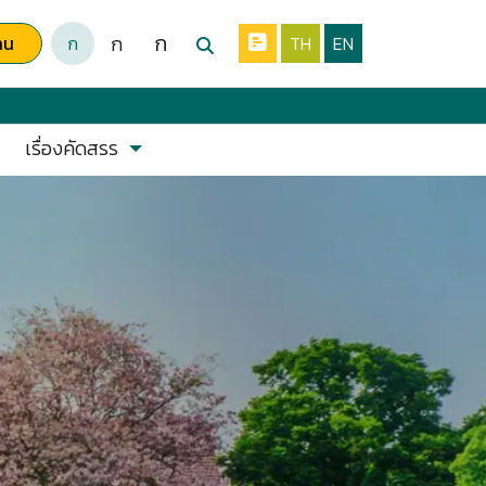
ก
ก
าน
ก
TH
EN
เรื่องคัดสรร