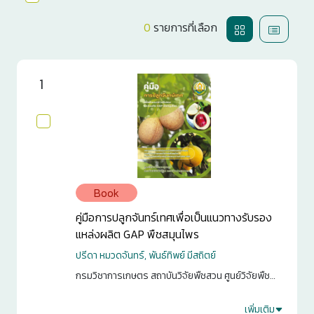
0
รายการที่เลือก
1
Book
คู่มือการปลูกจันทร์เทศเพื่อเป็นแนวทางรับรอง
แหล่งผลิต GAP พืชสมุนไพร
ปรีดา หมวดจันทร์, พันธ์ทิพย์ มีสถิตย์
กรมวิชาการเกษตร สถาบันวิจัยพืชสวน ศูนย์วิจัยพืช
สวนชุมพร. [ม.ป.ท.]. 2568. 28 หน้า
เพิ่มเติม
6