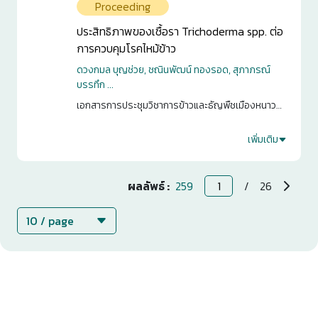
Proceeding
ประสิทธิภาพของเชื้อรา Trichoderma spp. ต่อ
การควบคุมโรคไหม้ข้าว
ดวงกมล บุญช่วย, ชณินพัฒน์ ทองรอด, สุภาภรณ์
บรรทึก ...
เอกสารการประชุมวิชาการข้าวและธัญพืชเมืองหนาว
กลุ่มศูนย์วิจัยข้าวภาคเหนือตอนบน และกลุ่มศูนย์วิจัย
ข้าวภาคเหนือตอนล่าง ครั้งที่ 15. กรุงเทพฯ. 2568. หน้า
เพิ่มเติม
1
94-109
0
ผลลัพธ์ :
259
/
26