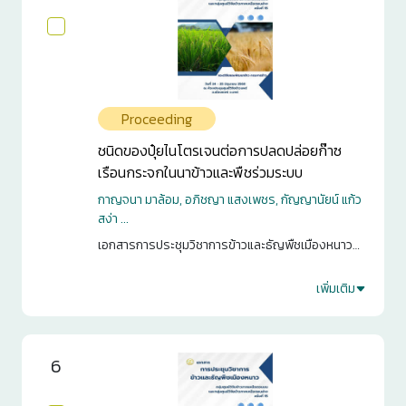
Proceeding
ชนิดของปุ๋ยไนโตรเจนต่อการปลดปล่อยก๊าซ
เรือนกระจกในนาข้าวและพืชร่วมระบบ
กาญจนา มาล้อม, อภิชญา แสงเพชร, กัญญานัยน์ แก้ว
สง่า ...
เอกสารการประชุมวิชาการข้าวและธัญพืชเมืองหนาว
กลุ่มศูนย์วิจัยข้าวภาคเหนือตอนบน และกลุ่มศูนย์วิจัย
ข้าวภาคเหนือตอนล่าง ครั้งที่ 15. กรุงเทพฯ. 2568. หน้า
เพิ่มเติม
1
33-42
0
6