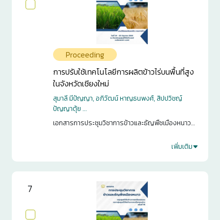
Proceeding
การปรับใช้เทคโนโลยีการผลิตข้าวไร่บนพื้นที่สูง
ในจังหวัดเชียงใหม่
สุมาลี มีปัญญา, อภิวัฒน์ หาญธนพงศ์, สิปปวิชญ์
ปัญญาตุ้ย ...
เอกสารการประชุมวิชาการข้าวและธัญพืชเมืองหนาว
กลุ่มศูนย์วิจัยข้าวภาคเหนือตอนบน และกลุ่มศูนย์วิจัย
ข้าวภาคเหนือตอนล่าง ครั้งที่ 15. กรุงเทพฯ. 2568. หน้า
เพิ่มเติม
1
43-55
0
7