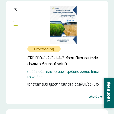
3
Proceeding
CRI11010-1-2-3-1-1-2: ข้าวเหนียวหอม ไวต่อ
ช่วงแสง ต้านทานโรคไหม้
กรสิริ ศรีนิล, กัลยา บุญสง่า, นุจรินทร์ จังขันธ์ โกเมส
เด ฟาเรียส ...
ข้อเสนอแนะ
เอกสารการประชุมวิชาการข้าวและธัญพืชเมืองหนาว
กลุ่มศูนย์วิจัยข้าวภาคเหนือตอนบน และกลุ่มศูนย์วิจัย
ข้าวภาคเหนือตอนล่าง ครั้งที่ 15. กรุงเทพฯ. 2568. หน้า
เพิ่มเติม
5
1-12
0