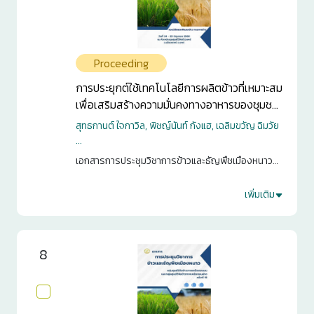
Proceeding
การประยุกต์ใช้เทคโนโลยีการผลิตข้าวที่เหมาะสม
เพื่อเสริมสร้างความมั่นคงทางอาหารของชุมชน
บนพื้นที่สูง: กรณีศึกษาอำเภอบ่อเกลือ จังหวัด
สุทธกานต์ ใจกาวิล, พิชญ์นันท์ กังแฮ, เฉลิมขวัญ ฉิมวัย
น่าน
...
เอกสารการประชุมวิชาการข้าวและธัญพืชเมืองหนาว
กลุ่มศูนย์วิจัยข้าวภาคเหนือตอนบน และกลุ่มศูนย์วิจัย
ข้าวภาคเหนือตอนล่าง ครั้งที่ 15. กรุงเทพฯ. 2568. หน้า
เพิ่มเติม
2
56-63
0
8