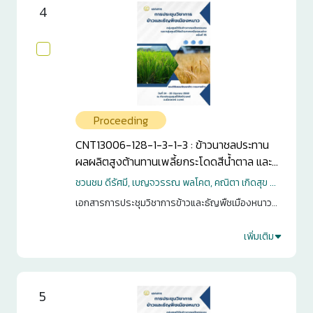
4
Proceeding
CNT13006-128-1-3-1-3 : ข้าวนาชลประทาน
ผลผลิตสูงต้านทานเพลี้ยกระโดดสีน้ำตาล และ
โรคไหม้
ชวนชม ดีรัศมี, เบญจวรรณ พลโคต, คณิตา เกิดสุข ...
เอกสารการประชุมวิชาการข้าวและธัญพืชเมืองหนาว
กลุ่มศูนย์วิจัยข้าวภาคเหนือตอนบน และกลุ่มศูนย์วิจัย
ข้าวภาคเหนือตอนล่าง ครั้งที่ 15. กรุงเทพฯ. 2568. หน้า
เพิ่มเติม
1
13-32
0
5