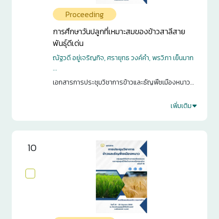
Proceeding
การศึกษาวันปลูกที่เหมาะสมของข้าวสาลีสาย
พันธุ์ดีเด่น
ณัฐวดี อยู่เจริญกิจ, ศรายุทธ วงค์คำ, พรวิภา เย็นมาก
...
เอกสารการประชุมวิชาการข้าวและธัญพืชเมืองหนาว
กลุ่มศูนย์วิจัยข้าวภาคเหนือตอนบน และกลุ่มศูนย์วิจัย
ข้าวภาคเหนือตอนล่าง ครั้งที่ 15. กรุงเทพฯ. 2568. หน้า
เพิ่มเติม
2
139-145
0
10