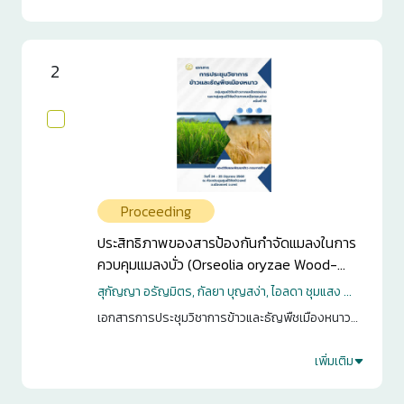
0
2
Proceeding
ประสิทธิภาพของสารป้องกันกำจัดแมลงในการ
ควบคุมแมลงบั่ว (Orseolia oryzae Wood-
Mason) ที่เริ่มมีความสำคัญในนาข้าว ภาคเหนือ
สุกัญญา อรัญมิตร, กัลยา บุญสง่า, ไอลดา ชุมแสง ...
ตอนล่าง ภาคกลาง และภาคตะวันออก
เอกสารการประชุมวิชาการข้าวและธัญพืชเมืองหนาว
กลุ่มศูนย์วิจัยข้าวภาคเหนือตอนบน และกลุ่มศูนย์วิจัย
ข้าวภาคเหนือตอนล่าง ครั้งที่ 15. กรุงเทพฯ. 2568. หน้า
เพิ่มเติม
1
79-93
0