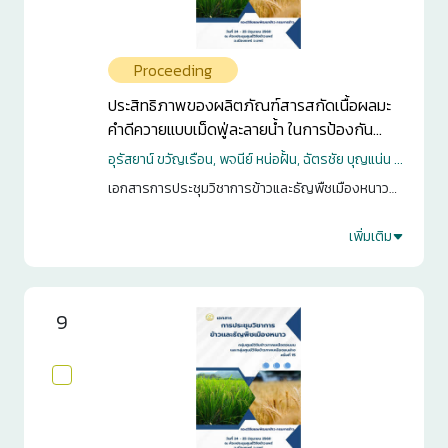
Proceeding
ประสิทธิภาพของผลิตภัณฑ์สารสกัดเนื้อผลมะ
คำดีควายแบบเม็ดฟู่ละลายน้ำ ในการป้องกัน
กำจัดหอยเชอรี่ในนาข้าว
อุรัสยาน์ ขวัญเรือน, พจนีย์ หน่อฝั้น, ฉัตรชัย บุญแน่น ...
เอกสารการประชุมวิชาการข้าวและธัญพืชเมืองหนาว
กลุ่มศูนย์วิจัยข้าวภาคเหนือตอนบน และกลุ่มศูนย์วิจัย
ข้าวภาคเหนือตอนล่าง ครั้งที่ 15. กรุงเทพฯ. 2568. หน้า
เพิ่มเติม
1
64-78
0
9