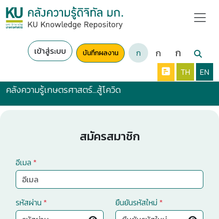
เข้าสู่ระบบ
ก
ก
ก
บันทึกผลงาน
TH
EN
คลังความรู้เกษตรศาสตร์...สู้โควิด
สมัครสมาชิก
อีเมล
*
รหัสผ่าน
*
ยืนยันรหัสใหม่
*